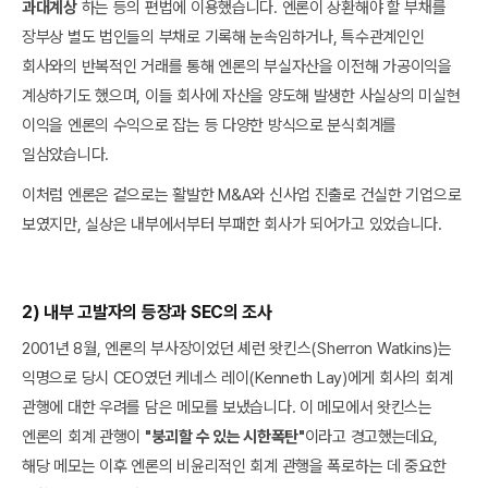
과대계상
하는 등의 편법에 이용했습니다. 엔론이 상환해야 할 부채를
장부상 별도 법인들의 부채로 기록해 눈속임하거나, 특수관계인인
회사와의 반복적인 거래를 통해 엔론의 부실자산을 이전해 가공이익을
계상하기도 했으며, 이들 회사에 자산을 양도해 발생한 사실상의 미실현
이익을 엔론의 수익으로 잡는 등 다양한 방식으로 분식회계를
일삼았습니다.
이처럼 엔론은 겉으로는 활발한 M&A와 신사업 진출로 건실한 기업으로
보였지만, 실상은 내부에서부터 부패한 회사가 되어가고 있었습니다.
2) 내부 고발자의 등장과 SEC의 조사
2001년 8월, 엔론의 부사장이었던 셰런 왓킨스(Sherron Watkins)는
익명으로 당시 CEO였던 케네스 레이(Kenneth Lay)에게 회사의 회계
관행에 대한 우려를 담은 메모를 보냈습니다. 이 메모에서 왓킨스는
엔론의 회계 관행이
"붕괴할 수 있는 시한폭탄"
이라고 경고했는데요,
해당 메모는 이후 엔론의 비윤리적인 회계 관행을 폭로하는 데 중요한