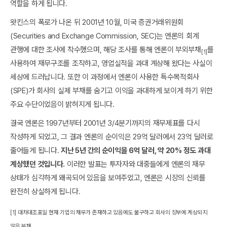
역할을 하게 됩니다.
왓킨스의 폭로가 나온 뒤 2001년 10월, 미국 증권거래위원회
(Securities and Exchange Commission, SEC)는 엔론의 회계
관행에 대한 조사에 착수했으며, 해당 조사를 통해 엔론이 부외부채
를
[1]
사용하여 재무구조를 조작하고, 영업실적을 과대 계상해 왔다는 사실이
세상에 드러납니다. 또한 이 과정에서 엔론이 사용한 특수목적회사
(SPE)가 회사의 실제 부채를 숨기고 이익을 과대하게 보이게 하기 위한
주요 수단이었음이 밝혀지게 됩니다.
결국 엔론은 1997년부터 2001년 3/4분기까지의 재무제표를 다시
작성하게 되었고, 그 결과 엔론의 순이익은 29억 달러에서 23억 달러로
줄어들게 됩니다.
지난 5년 간의 순이익을 6억 달러, 약 20% 정도 과대
계상했던 것입니다.
이러한 발표는 투자자와 대중들에게 엔론의 재무
상태가 심각하게 왜곡되어 있음을 보여주었고, 엔론은 시장의 신뢰를
완전히 상실하게 됩니다.
[1] 대차대조표일 현재 기업의 채무가 존재하고 있음에도 불구하고 회사의 장부에 계상되지
않은 부채.