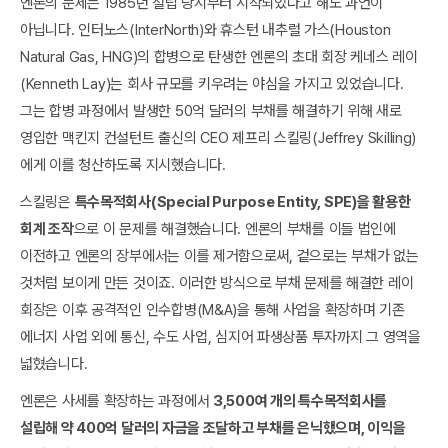
엔론의 문제는 1985년 설립 당시부터 시작되었다고 해도 과언이
아닙니다. 인터노스(InterNorth)와 휴스턴 내추럴 가스(Houston
Natural Gas, HNG)의 합병으로 탄생한 엔론의 초대 회장 케네스 레이
(Kenneth Lay)는 회사 규모를 키우려는 야심을 가지고 있었습니다.
그는 합병 과정에서 발생한 50억 달러의 부채를 해결하기 위해 새로
영입한 맥킨지 컨설턴트 출신의 CEO 제프리 스킬링(Jeffrey Skilling)
에게 이를 청산하도록 지시했습니다.
스킬링은
특수목적회사(Special Purpose Entity, SPE)을 활용한
회계 조작
으로 이 문제를 해결했습니다. 엔론의 부채를 이들 법인에
이전하고 엔론의 장부에서는 이를 제거함으로써, 겉으로는 부채가 없는
것처럼 보이게 만든 것이죠. 이러한 방식으로 부채 문제를 해결한 레이
회장은 이후 공격적인 인수합병(M&A)을 통해 사업을 확장하며 기존
에너지 사업 외에 통신, 수도 사업, 심지어 파생상품 투자까지 그 영역을
넓혔습니다.
엔론은 사세를 확장하는 과정에서
3,500여 개의 특수목적회사를
설립해 약 400억 달러의 자금을 조달하고 부채를 은닉했으며, 이익을