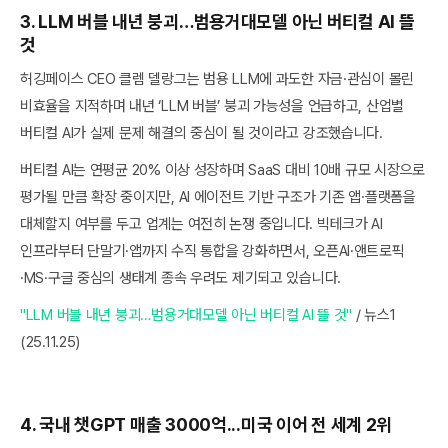
3.
LLM 버블 내년 붕괴…범용거대모델 아닌 버티컬 AI 뜰
것
허깅페이스 CEO 클렘 델랑그는 범용 LLM에 과도한 자금·관심이 몰린
비효율을 지적하며 내년 ‘LLM 버블’ 붕괴 가능성을 언급하고, 산업별
버티컬 AI가 실제 문제 해결의 중심이 될 것이라고 강조했습니다.
버티컬 AI는 연평균 20% 이상 성장하며 SaaS 대비 10배 규모 시장으로
평가될 만큼 확장 중이지만, AI 에이전트 기반 구조가 기존 앱·플랫폼을
대체할지 여부를 두고 업계는 여전히 논쟁 중입니다. 빅테크가 AI
인프라부터 단말기·앱까지 수직 통합을 강화하면서, 오픈AI·앤트로픽
·MS·구글 중심의 생태계 종속 우려도 제기되고 있습니다.
"LLM 버블 내년 붕괴…범용거대모델 아닌 버티컬 AI 뜰 것"
/ 뉴스1
(25.11.25)
4.
국내 챗GPT 매출 3000억...미국 이어 전 세계 2위