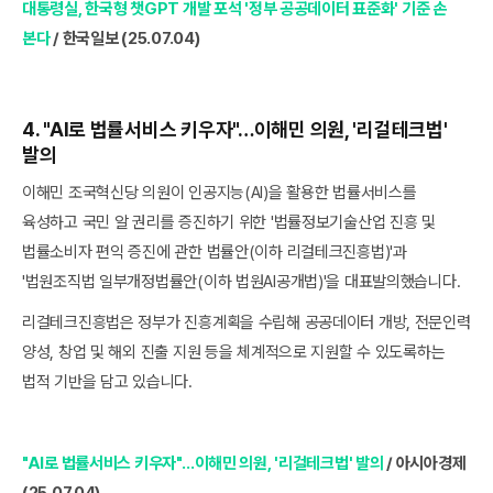
대통령실, 한국형 챗GPT 개발 포석 '정부 공공데이터 표준화' 기준 손
본다
/ 한국일보 (25.07.04)
4. "AI로 법률서비스 키우자"…이해민 의원, '리걸테크법'
발의
이해민 조국혁신당 의원이 인공지능(AI)을 활용한 법률서비스를
육성하고 국민 알 권리를 증진하기 위한 '법률정보기술산업 진흥 및
법률소비자 편익 증진에 관한 법률안(이하 리걸테크진흥법)'과
'법원조직법 일부개정법률안(이하 법원AI공개법)'을 대표발의했습니다.
리걸테크진흥법은 정부가 진흥계획을 수립해 공공데이터 개방, 전문인력
양성, 창업 및 해외 진출 지원 등을 체계적으로 지원할 수 있도록하는
법적 기반을 담고 있습니다.
"AI로 법률서비스 키우자"…이해민 의원, '리걸테크법' 발의
/ 아시아경제
(25.07.04)